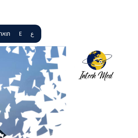
ع
E
תואר D