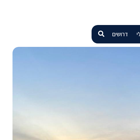
י
דרושים