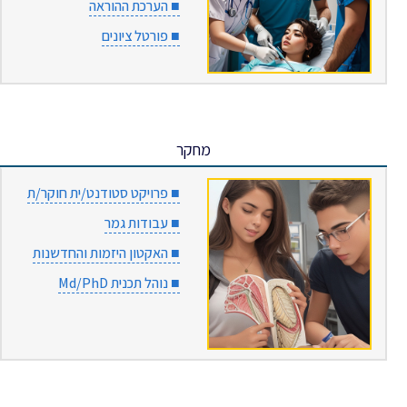
■ הערכת ההוראה
■ פורטל ציונים
מחקר
■ פרויקט סטודנט/ית חוקר/ת
■ עבודות גמר
■ האקטון היזמות והחדשנות
■ נוהל תכנית Md/PhD