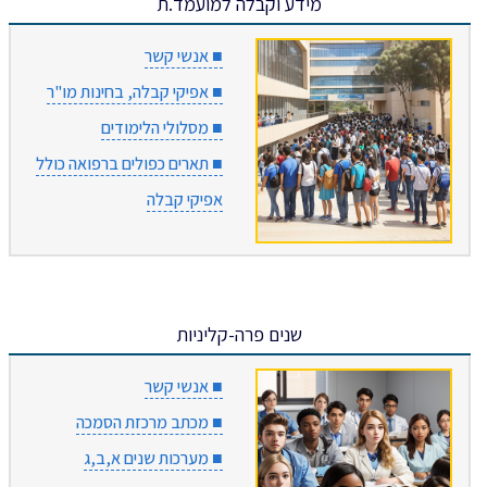
מידע וקבלה למועמד.ת
■ אנשי קשר
■ אפיקי קבלה, בחינות מו"ר
■ מסלולי הלימודים
■ תארים כפולים ברפואה כולל
אפיקי קבלה
שנים פרה-קליניות
■ אנשי קשר
■ מכתב מרכזת הסמכה
■ מערכות שנים א,ב,ג