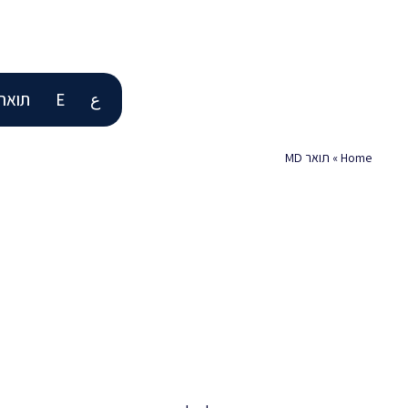
ع
E
תואר D
Home
»
תואר MD